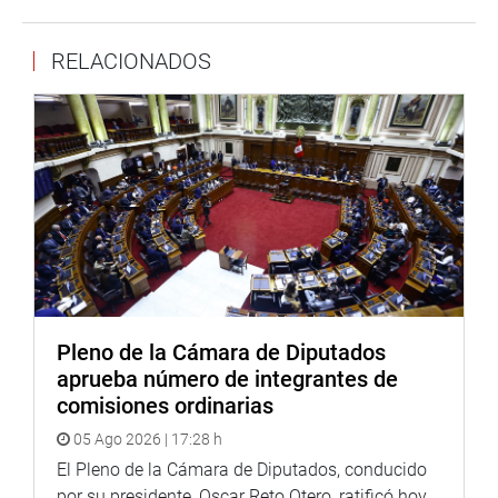
Bazán Calderón (Avanza País) y Segundo Acuña Peralta
(APP), quienes coincidieron con las expresiones de su
RELACIONADOS
colega Olivos y asumieron el compromiso de seguir
trabajando para resolver los problemas del sector.
El congresista Acuña Peralta destacó que la agricultura
nacional es el segundo sector económico, después de la
minería, «que contribuye a la balanza comercial y es el
que menos tecnología tiene y se carece de agua de riego.
Hace falta ser más competitivo y actuar en forma
articulada entre las instancias estatales».
Su colega Jessica Córdova Lobatón (Avanza País), pidió
que urgentemente la Comisión Agraria también realice
Pleno de la Cámara de Diputados
una sesión descentralizada en Lambayeque, con la
aprueba número de integrantes de
finalidad de seguir atendiendo los requerimientos de los
comisiones ordinarias
agricultores de esa región del país.
05 Ago 2026 | 17:28 h
El alcalde del distrito de Laredo, Miguel Orlando Chávez
El Pleno de la Cámara de Diputados, conducido
Castro, dio la bienvenida a la delegación parlamentaria y
por su presidente, Oscar Reto Otero, ratificó hoy,