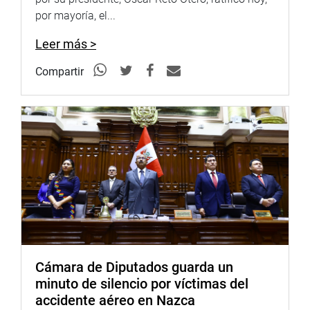
expuso la serie de problemas que a diario padecen los
por mayoría, el...
agricultores: falta de insumos, carencia de fertilizantes y
de abono por sus altos costos, entre otros.
Leer más >
Y fue la oportunidad para pedir la pronta ejecución de la
Compartir
III etapa del Proyecto Especial Chavimochic para culminar
con la construcción de la Presa Palo Redondo y el canal
Madre con lo que se duplicará la producción agrícola en
la región La Libertad.
Al foro parlamentario deliberativo participaron el
gobernador regional de La Libertad, Manuel Felipe
Llempén Coronel; el jefe de la Autoridad Nacional del
Agua, Alfonso Pablo Huerta Fernández; el director
ejecutivo (e) del Programa Subsectorial de Irrigaciones,
Luis Roberto Sirlopú Saavedra y el director ejecutivo del
Programa de Desarrollo Productivo Agrario Rural, Rogelio
Cámara de Diputados guarda un
Javier Huamani Carbajal.
minuto de silencio por víctimas del
accidente aéreo en Nazca
OFICINA DE COMUNICACIONES