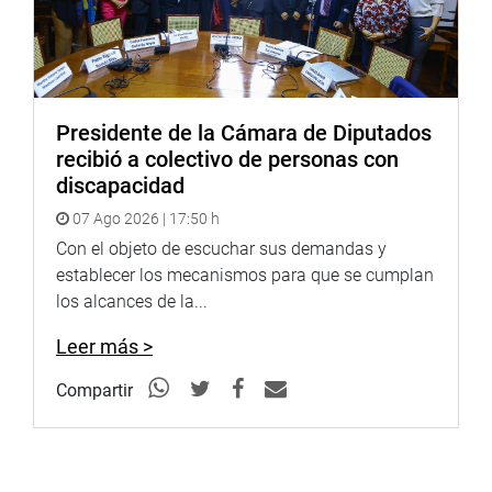
urnas y en nuestra representación”.
“Hoy nos miran en la calle y la gente se acerca y dice por
primera vez o en mucho tiempo, confiamos en ustedes.
Hagámonos dignos de esa confianza”, finalizó.
Presidente de la Cámara de Diputados
recibió a colectivo de personas con
En representación de Acción Popular, el vocero Carlos
discapacidad
Zeballos Madariaga puso énfasis en la necesidad de
trabajar en unidad para sacar adelante el país.
07 Ago 2026 | 17:50 h
Con el objeto de escuchar sus demandas y
establecer los mecanismos para que se cumplan
los alcances de la...
Leer más >
Compartir
Carlos Zeballos Madariaga