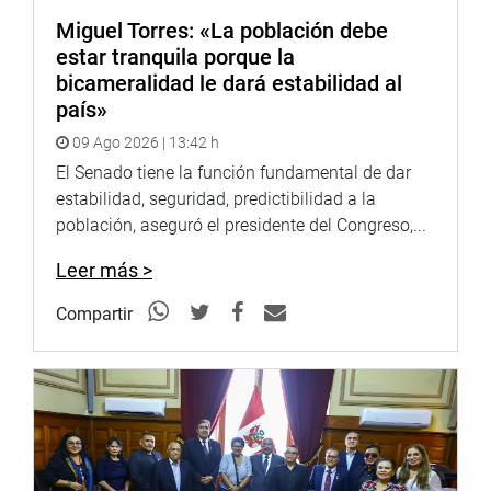
El portavoz de Fuerza Popular, Hernando Guerra García
Miguel Torres: «La población debe
Campos, destacó que el primero en darse cuenta de que
estar tranquila porque la
en el Congreso reside la soberanía del país fue el general
bicameralidad le dará estabilidad al
don José de San Martín.
país»
09 Ago 2026 | 13:42 h
El Senado tiene la función fundamental de dar
estabilidad, seguridad, predictibilidad a la
población, aseguró el presidente del Congreso,...
Leer más >
Compartir
Hernando Guerra García (FP)
En otro momento, destacó la democracia que reside en el
Congreso y que en el aniversario de esta importante
institución “no se puede proponer o insinuar estar en
contra de lo que ya decidió el pueblo soberano en las