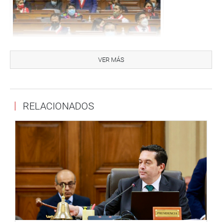
VER MÁS
Congresista Waldemar Cerrón Rojas (PL)
“La voz de los pueblos es justamente escuchada en estos
espacios. No hay país en el mundo que no tenga
RELACIONADOS
Congreso. Hay que corregir y mejorarlo. Precisamente los
espacios de tolerancia y democracia nos lo permiten”,
señaló.
Manifestó que hoy el pueblo está en el Parlamento y que
no es exclusividad de una bancada. “Y nosotros sabemos
escuchar cuando hay debates”, anotó al tiempo de
señalar que hoy, en el marco de la celebración por el 199.°
aniversario, hay otros desafíos.