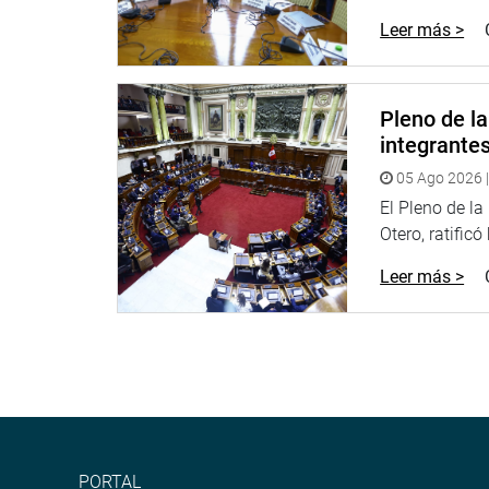
El legislador Alfredo Pariona Sinche (PL), autor d
Leer más >
mientras que su colega Héctor Ventura Ángel (FP),
flora y fauna silvestre, y que la conservación amb
El congresista Edward Málaga Trillo (NA), agradec
Pleno de l
proteger los recursos naturales con tecnologías 
integrante
OFICINA DE COMUNICACIONES
05 Ago 2026 |
El Pleno de l
Otero, ratificó
Leer más >
PORTAL