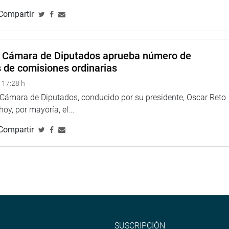
e uno de los proyectos, destacó los alcances de la proposición
Compartir
 dijo que el Perú requiere mecanismos para la protección de
iental es importante y eleva sus niveles de protección.
ió la aprobación de los proyectos y dijo que es importante
a Cámara de Diputados aprueba número de
adecuadas.
s de comisiones ordinarias
 17:28 h
a Cámara de Diputados, conducido por su presidente, Oscar Reto
 hoy, por mayoría, el...
Compartir
SUSCRIPCIÓN