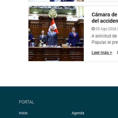
Cámara de 
del accide
05 Ago 2026 |
A solicitud d
Popular, el pr
Leer más >
PORTAL
Inicio
Agenda