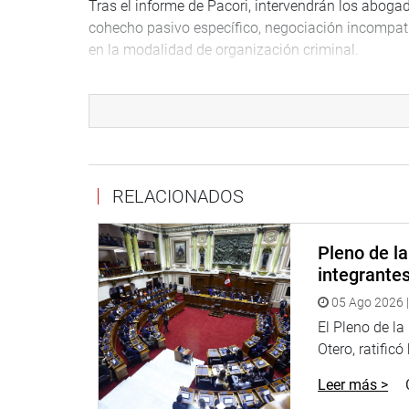
Tras el informe de Pacori, intervendrán los abogad
cohecho pasivo específico, negociación incompatibl
en la modalidad de organización criminal.
PRENSA CONGRESO
Puede encontrar más información en nuestra pági
RELACIONADOS
Heraldo
:
goo.gl/Ty5Tto
Portal:
http://www.congreso.gob.pe/
Pleno de l
Facebook:
https://goo.gl/s5t7XN
integrante
05 Ago 2026 |
Twitter:
https://goo.gl/iMywRR
YouTube:
https://goo.gl/VBXBNk
El Pleno de l
Otero, ratificó
Radio:
goo.gl/hMwTg1
Leer más >
fotografia.congreso.gob.pe