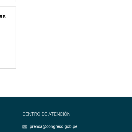
mas
CENTRO DE ATENCIÓN
prensa@congreso.gob.pe