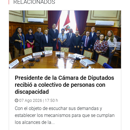
RELACIONADOS
fue motivada por la negligencia del gobierno, el Congreso
y de todos.
“Hubo desidia de parte del Parlamento. Hay una
responsabilidad compartida. Si tenemos rabo de paja, no
se logrará luchar contra la corrupción. Ser ministro es ser
fusible, hoy somos y luego ya no. La mentira y
delincuencia tienen patas cortas”, señaló.
Al promediar las 19.45 horas, el presidente del
Congreso, Daniel Salaverry Villa, hizo un paréntesis para
decir que “era difícil hacer este tipo de invocaciones, pero
Presidente de la Cámara de Diputados
–enfatizó- de 130 congresistas solamente estaban
recibió a colectivo de personas con
presentes en el Pleno 38 legisladores. Aquellos
discapacidad
congresistas que están anotados y no están acá, los voy
07 Ago 2026 | 17:50 h
a tachar. No se trata de aparecer cuando se tiene que
hablar, si no estar atentos a la participación de los
Con el objeto de escuchar sus demandas y
parlamentarios”, advirtió el titular del Parlamento.
establecer los mecanismos para que se cumplan
los alcances de la...
Luego, el congresista Marco Arana Zegarra (FA),