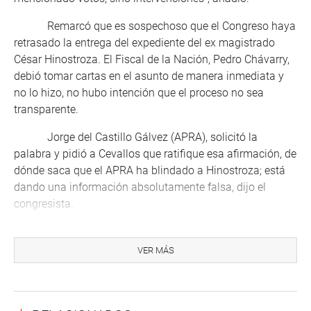
Remarcó que es sospechoso que el Congreso haya
retrasado la entrega del expediente del ex magistrado
César Hinostroza. El Fiscal de la Nación, Pedro Chávarry,
debió tomar cartas en el asunto de manera inmediata y
no lo hizo, no hubo intención que el proceso no sea
transparente.
Jorge del Castillo Gálvez (APRA), solicitó la
palabra y pidió a Cevallos que ratifique esa afirmación, de
dónde saca que el APRA ha blindado a Hinostroza; está
dando una información absolutamente falsa, dijo el
congresista.
Ana María Choquehuanca (PPK), lamentó que no
se haya encontrado una solución conjunta. Así como
VER MÁS
Hinostroza se fue por el norte, otros “cuellos blancos” se
irán por el sur, dijo. Agregó que se tiene que hacer un
sinceramiento. La salida del ex juez supremo Hinostroza