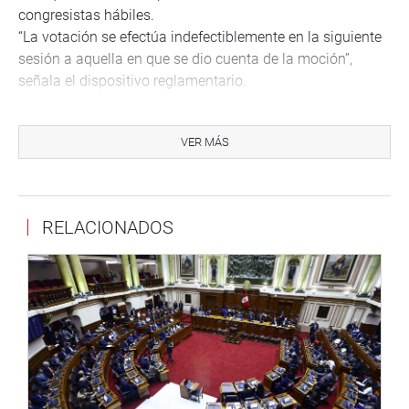
congresistas hábiles.
“La votación se efectúa indefectiblemente en la siguiente
sesión a aquella en que se dio cuenta de la moción”,
señala el dispositivo reglamentario.
Cabe indicar que también se presentó la Moción de Orden
del Día 3636 que también propone interpelar al actual
VER MÁS
ministro de Transportes y Comunicaciones. Consta de 9
preguntas.
OTROS TEMAS
RELACIONADOS
La agenda del Pleno de la Representación Nacional
también incluye la discusión del dictamen del Proyecto de
Ley (PL) 1097, que propone disponer medidas para
garantizar los derechos de los trabajadores afectados por
las disposiciones legales implementadas durante la
emergencia sanitaria provocada por la COVID-19.
Además, el PL 2601 que plantea la Ley que deroga el