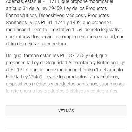
Además, están el PL 1711, que propone modificar el
artículo 34 de la Ley 29459, Ley de los Productos
Farmacéuticos, Dispositivos Médicos y Productos
Sanitarios; y los PL 81, 1241 y 1492, que proponen
modificar el Decreto Legislativo 1154, decreto legislativo
que autoriza los servicios complementarios en salud, con
el fin de mejorar su cobertura.
De igual forman están los PL 137, 273 y 684, que
proponen la Ley de Seguridad Alimentaria y Nutricional, y
el PL 1717, que propone modificar el inciso 1 del artículo
6 de la Ley 29459, Ley de los productos farmacéuticos,
dispositivos médicos y productos sanitarios, suprimiendo
la referencia a los productos dietéticos y edulcorantes.
COMISIÓN DE ÉTICA
VER MÁS
También figuran en la agenda la propuesta para
modificar el número de integrantes, por grupos
parlamentarios, de la Comisión de Ética Parlamentaria y