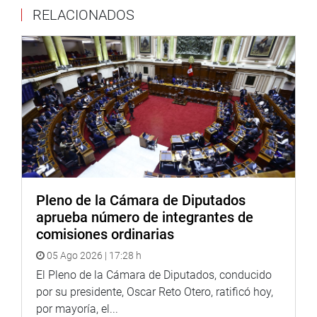
de diversas comisiones especiales, y la relación de
RELACIONADOS
integrantes de la Comisión de Levantamiento de
Inmunidad Parlamentaria.
PRENSA-CONGRESO
Puede encontrar más información en nuestra página web
y redes sociales.
http://www.congreso.gob.pe/
Pleno de la Cámara de Diputados
Facebook:
https://www.facebook.com/congresoperu
aprueba número de integrantes de
Twitter:
https://twitter.com/congresoperu
comisiones ordinarias
<https://twitter.com/congresoperu>
05 Ago 2026 | 17:28 h
Youtube:
El Pleno de la Cámara de Diputados, conducido
http://www.youtube.com/congresoperu
<http://www.youtube.com/congresoperu>
por su presidente, Oscar Reto Otero, ratificó hoy,
por mayoría, el...