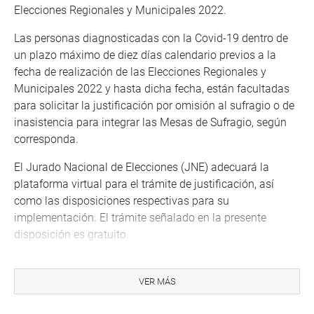
Elecciones Regionales y Municipales 2022.
Las personas diagnosticadas con la Covid-19 dentro de
un plazo máximo de diez días calendario previos a la
fecha de realización de las Elecciones Regionales y
Municipales 2022 y hasta dicha fecha, están facultadas
para solicitar la justificación por omisión al sufragio o de
inasistencia para integrar las Mesas de Sufragio, según
corresponda.
El Jurado Nacional de Elecciones (JNE) adecuará la
plataforma virtual para el trámite de justificación, así
como las disposiciones respectivas para su
implementación. El trámite señalado en la presente
disposición es gratuito.
La condonación y reducción de multas electorales a que
se contrae la presente ley no alcanza a quienes a la fecha
VER MÁS
hubieran efectuado la cancelación de estas, no siendo
procedente la devolución del pago por dicho concepto.