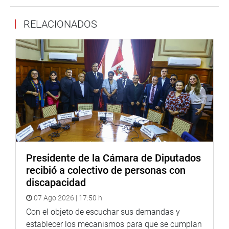
El legislador Américo Gonza Castillo (PL), dijo que la
RELACIONADOS
propuesta busca que los ciudadanos en la pandemia que
no acudieron a sufragar puedan ser condonados sus
multas.
OFICINA DE COMUNICACIONES E IMAGEN
INSTITUCIONAL
Presidente de la Cámara de Diputados
recibió a colectivo de personas con
discapacidad
07 Ago 2026 | 17:50 h
Con el objeto de escuchar sus demandas y
establecer los mecanismos para que se cumplan