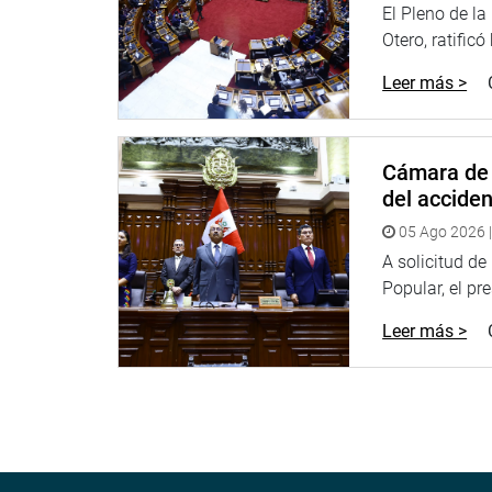
El Pleno de l
Otero, ratificó
Leer más >
Cámara de 
del accide
05 Ago 2026 |
A solicitud d
Popular, el pr
Leer más >