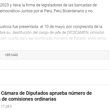
2023 y lleva la firma de legisladores de las bancadas de
emocrático-Juntos por el Perú, Perú Bicentenario y no
Justicia fue presentada el 10 de mayo, por congresista de la
obre su destitución del cargo de jefe de DICSCAMEN, omisión
ión jurada para ser nombrado ministro de Estado, entre otros.
 y Minas, Óscar Vera Gargurevich, fue presentada el 10 de mayo
ra que el titular de la referida cartera, responda por la
VER MÁS
eclaración jurada como ministro de Estado y la reunión con
ón criminal, entre otros
ún el artículo 83 del Reglamento, inciso b), “se requiere el
iles. La votación se efectúa indefectiblemente en la siguiente
n”.
a Cámara de Diputados aprueba número de
s de comisiones ordinarias
 17:28 h