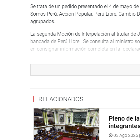
Se trata de un pedido presentado el 4 de mayo de 
Somos Perú, Acción Popular, Perú Libre, Cambio D
agrupados.
La segunda Moción de Interpelación al titular de 
bancada de Perú Libre. Se consulta al ministro s
en consignar información completa en la declarac
La Moción de Interpelación al ministro de Energía
por integrantes de la bancada de Fuerza Popular, pa
omisión de las sanciones administrativas en su d
un exalcalde que formaría parte de una organizaci
Para la admisión a debate de las tres mociones, seg
RELACIONADOS
voto de por lo menos el tercio de congresistas háb
sesión a aquella en que se dio cuenta de la moció
Pleno de l
OFICINA DE COMUNICACIONES
integrante
05 Ago 2026 |