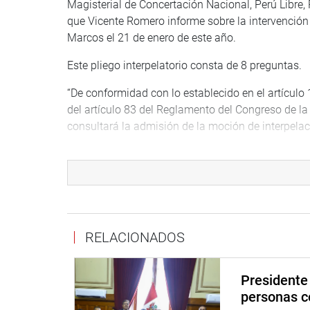
Magisterial de Concertación Nacional, Perú Libre,
que Vicente Romero informe sobre la intervención
Marcos el 21 de enero de este año.
Este pliego interpelatorio consta de 8 preguntas.
“De conformidad con lo establecido en el artículo 1
del artículo 83 del Reglamento del Congreso de la
consultará la admisión de la moción de interpelaci
VER MOCIONES:
https://wb2server.congreso.gob.pe/smociones-p
https://wb2server.congreso.gob.pe/smociones-p
OFICINA DE COMUNICACIONES
RELACIONADOS
Presidente 
personas c