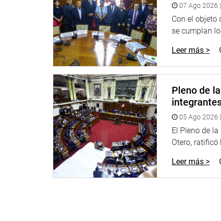
07 Ago 2026 |
Con el objeto
se cumplan los
Leer más >
Pleno de l
integrante
05 Ago 2026 |
El Pleno de l
Otero, ratificó
Leer más >