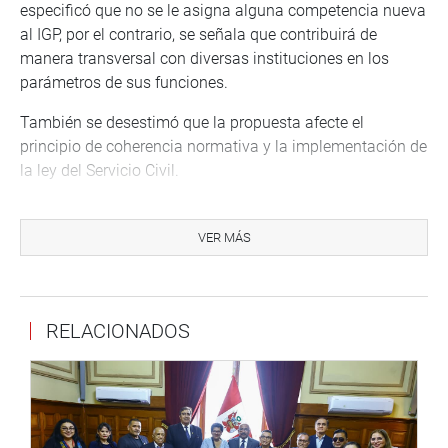
especificó que no se le asigna alguna competencia nueva
al IGP, por el contrario, se señala que contribuirá de
manera transversal con diversas instituciones en los
parámetros de sus funciones.
También se desestimó que la propuesta afecte el
principio de coherencia normativa y la implementación de
la ley del Servicio Civil.
El congresista Héctor Valer (SP) tomó la palabra para
reproducir un comunicado del Colegio de Ingenieros del
VER MÁS
Perú, que sugería el rechazo de la norma, debido a que
colisiona con las funciones del Instituto Geológico Minero
y Metalúrgico, además de interferir con la autonomía
RELACIONADOS
universitaria.
Por su parte, el legislador Edward Málaga Trillo (No
Agrupado) mostró su apoyo a la propuesta y resaltó la
importancia de reforzar las instituciones que realizan
investigación en el país, para obtener datos reales que