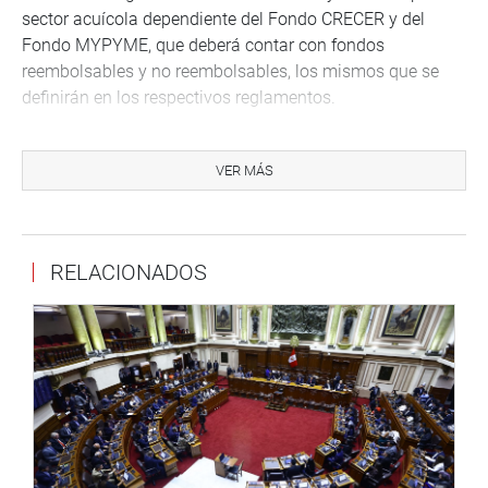
sector acuícola dependiente del Fondo CRECER y del
Fondo MYPYME, que deberá contar con fondos
reembolsables y no reembolsables, los mismos que se
definirán en los respectivos reglamentos.
En su cuarto artículo se establece que el impuesto a la
renta a cargo de las personas naturales o jurídicas
VER MÁS
perceptoras de tercera categoría, comprendidas en los
alcances de la presente ley, se determina de acuerdo con
las normas contenidas en el Texto Único Ordenado de la
RELACIONADOS
ley del Impuesto a la Renta.
Otro beneficio que se le brinda al sector es que se le
aplica hasta el 31 de diciembre de 2031, “la depreciación
para efecto de la determinación del impuesto a la renta a
razón de veinte por ciento (20%) anual del monto de las
inversiones en infraestructura acuícola, así como en
equipamiento asociado al cultivo que realizan (…)”.