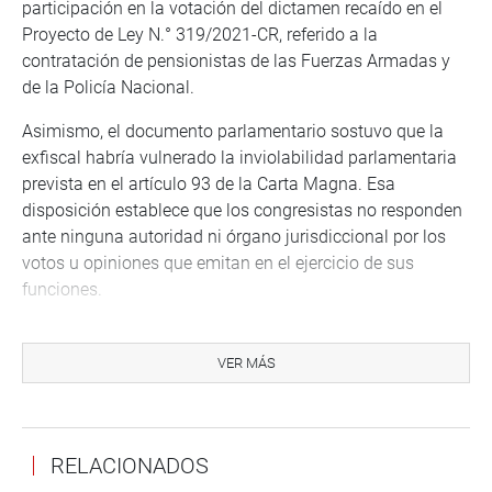
participación en la votación del dictamen recaído en el
Proyecto de Ley N.° 319/2021-CR, referido a la
contratación de pensionistas de las Fuerzas Armadas y
de la Policía Nacional.
Asimismo, el documento parlamentario sostuvo que la
exfiscal habría vulnerado la inviolabilidad parlamentaria
prevista en el artículo 93 de la Carta Magna. Esa
disposición establece que los congresistas no responden
ante ninguna autoridad ni órgano jurisdiccional por los
votos u opiniones que emitan en el ejercicio de sus
funciones.
Además, el informe final señaló que la actuación
atribuida a Espinoza habría excedido los límites del poder
VER MÁS
estatal establecidos en el artículo 45 de la Constitución.
También planteó una presunta afectación a principios
vinculados al debido proceso y a la debida motivación de
RELACIONADOS
las resoluciones, contemplados en el artículo 139.