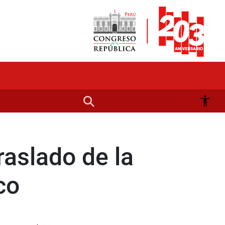
raslado de la
co