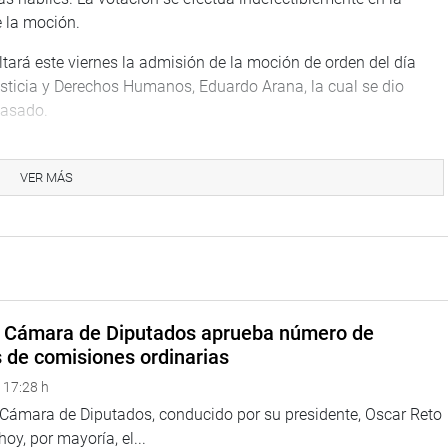
e la moción.
tará este viernes la admisión de la moción de orden del día
usticia y Derechos Humanos, Eduardo Arana, la cual se dio
pasado.
 que “para la admisión de la moción de interpelación se
resistas hábiles. La votación se efectúa indefectiblemente en la
VER MÁS
 la moción”.
o de debate de ambas mociones de orden del día, que será
a Cámara de Diputados aprueba número de
se aprobó 10 minutos como máximo para sustentar la referida
s de comisiones ordinarias
ara que cada grupo parlamentario fije posición, sin
 17:28 h
ara los congresistas no agrupados.
a Cámara de Diputados, conducido por su presidente, Oscar Reto
TUCIONAL
 hoy, por mayoría, el...