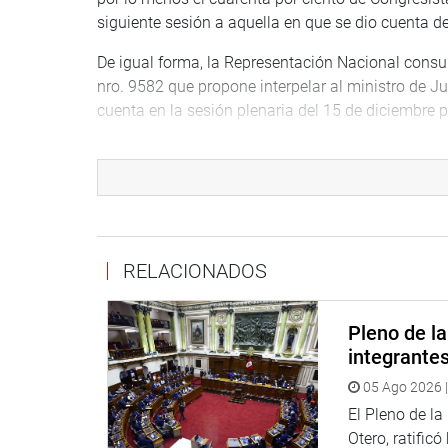
siguiente sesión a aquella en que se dio cuenta d
De igual forma, la Representación Nacional consul
nro. 9582 que propone interpelar al ministro de J
cuenta en la sesión plenaria del 15 de diciembre 
El artículo 83 del Reglamento del Congreso señala
requiere el voto de por lo menos el tercio de cong
siguiente sesión a aquella en que se dio cuenta de
TIEMPO DE DEBATE
RELACIONADOS
La Junta de Portavoces fijo en una hora el tiemp
distribuido entre todos los grupos parlamentarios.
Pleno de l
En el caso del pedido de vacancia presidencial, 
integrante
moción de orden del día, 5 minutos como máximo p
05 Ago 2026 |
interrupciones ni tiempo adicional, y un minuto p
El Pleno de l
OFICINA DE COMUNICACIONES E IMAGEN INSTI
Otero, ratificó