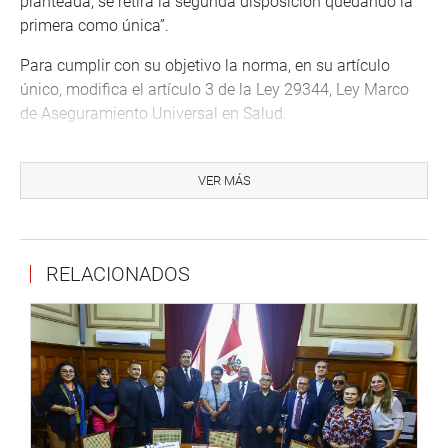
planteada, se retira la segunda disposición quedando la
primera como única”.
Para cumplir con su objetivo la norma, en su artículo
único, modifica el artículo 3 de la Ley 29344, Ley Marco
de Aseguramiento Universal en Salud.
Su única Disposición Complementaria Final establece que
el Poder Ejecutivo, “dentro del plazo de treinta días
VER MÁS
calendarios, contados desde la entrada en vigor de la
presente ley, adecuará el reglamento de la Ley 29344, Ley
Marco de Aseguramiento Universal en Salud, aprobado
RELACIONADOS
por Decreto Supremo 008-2010-SA, a la modificación
dispuesta por esta ley”.
OFICINA DE COMUNICACIONES E IMAGEN
INSTITUCIONAL