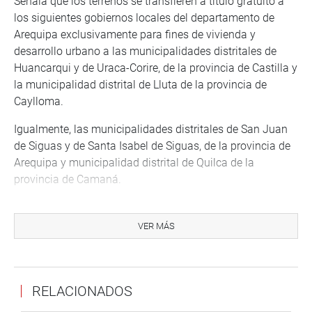
Señala que los terrenos se transfieren a título gratuito a
los siguientes gobiernos locales del departamento de
Arequipa exclusivamente para fines de vivienda y
desarrollo urbano a las municipalidades distritales de
Huancarqui y de Uraca-Corire, de la provincia de Castilla y
la municipalidad distrital de Lluta de la provincia de
Caylloma.
Igualmente, las municipalidades distritales de San Juan
de Siguas y de Santa Isabel de Siguas, de la provincia de
Arequipa y municipalidad distrital de Quilca de la
provincia de Camaná.
La congresista Rosselli Amuruz Dulanto (Avanza País),
presidenta de la Comisión de Vivienda y Construcción,
VER MÁS
dijo que la propuesta contribuye a la ejecución de las
políticas públicas de saneamiento físico legal de los
predios se ayuda a la atención de los problemas de
RELACIONADOS
vivienda.