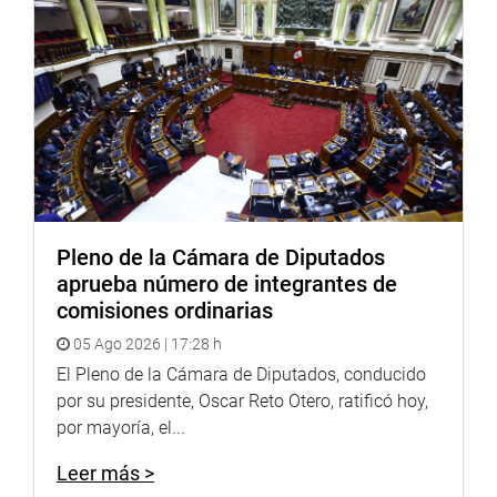
El autor del proyecto, Eduardo Castillo Rivas (FP),
presidente de la Comisión Agraria, indicó que su proyecto
atiende un problema social que se ha generado a través
del tiempo.
OFICINA DE COMUNICACIONES E IMAGEN
INSTITUCIONAL
Pleno de la Cámara de Diputados
aprueba número de integrantes de
comisiones ordinarias
05 Ago 2026 | 17:28 h
El Pleno de la Cámara de Diputados, conducido
por su presidente, Oscar Reto Otero, ratificó hoy,
por mayoría, el...
Leer más >