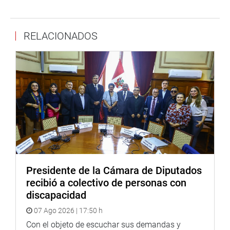
más ágiles que permitan una respuesta judicial más
rápida y efectiva”, señaló.
RELACIONADOS
El congresista Mita Alanoca enfatizó la importancia de
actuar con celeridad en estos casos, dado que la
violencia sexual contra menores es un problema grave
que requiere atención inmediata. Afirmó que al reducir las
etapas procesales y simplificar el sistema probatorio, se
espera que las víctimas puedan acceder a la justicia sin
las barreras que actualmente enfrentan, lo que podría
resultar en un aumento en las denuncias y en la condena
de los agresores.
La propuesta también reconoce la necesidad de abordar
Presidente de la Cámara de Diputados
el vacío legal existente, donde la falta de una definición
recibió a colectivo de personas con
clara sobre el consentimiento en menores de 14 años
discapacidad
puede llevar a situaciones de impunidad. Con estas
07 Ago 2026 | 17:50 h
modificaciones, se pretende no solo proteger a los
menores, sino también enviar un mensaje claro sobre la
Con el objeto de escuchar sus demandas y