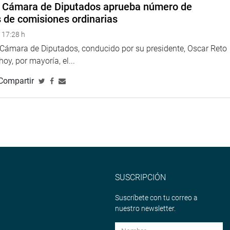
a Cámara de Diputados aprueba número de
s de comisiones ordinarias
a Sinche inspeccionó la obra Carretera Yauli-Pucapampa; y
 17:28 h
blico de Nuevo Occoro, por su 19 Aniversario.
a Cámara de Diputados, conducido por su presidente, Oscar Reto
 hoy, por mayoría, el...
TUCIONAL
Compartir
SUSCRIPCIÓN
Suscríbete con tu correo a
nuestro newsletter.