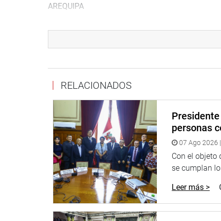
AREQUIPA
En la ciudad de Arequipa, el congresista Jaime Qu
Los Girasoles, en Miraflores, “para verificar el av
Eléctrica del Sur Oeste), cuya ejecución está previ
RELACIONADOS
Presidente 
personas c
07 Ago 2026 |
Con el objeto
se cumplan los
Leer más >
Asimismo, informó que recogió “la preocupación de
Corazón de Jesús por las demoras en el inicio de o