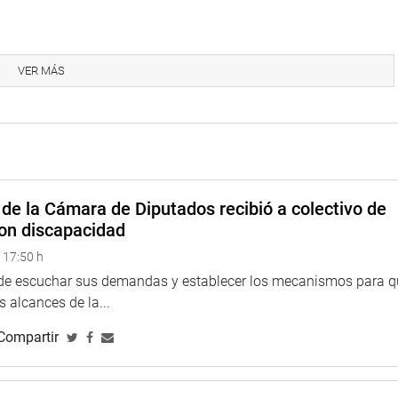
ito Sarmiento visitó la Asociación de Vivienda Taller Granja
ance del proyecto de electrificación a cargo de SEAL (Sociedad
VER MÁS
sta en 150 días”.
de la Cámara de Diputados recibió a colectivo de
on discapacidad
 17:50 h
 de escuchar sus demandas y establecer los mecanismos para 
 alcances de la...
Compartir
 los dirigentes de las asociaciones Señor de los Milagros y
tros proyectos de electrificación”.