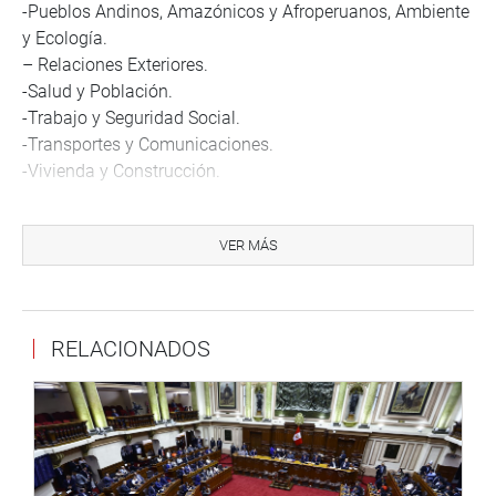
-Pueblos Andinos, Amazónicos y Afroperuanos, Ambiente
y Ecología.
– Relaciones Exteriores.
-Salud y Población.
-Trabajo y Seguridad Social.
-Transportes y Comunicaciones.
-Vivienda y Construcción.
Cabe indicar que la Comisión de Inteligencia cuenta con
siete integrantes, y se elige para todo el periodo
VER MÁS
parlamentario 2021-2026
Además, serán 28 los integrantes de la Comisión
Permanente más los miembros de la Mesa Directiva del
RELACIONADOS
Parlamento.
Nómina de la Comisión Permanente:
Los integrantes de la Comisión Permanente para el
periodo anual de sesiones 2022-2023 son: