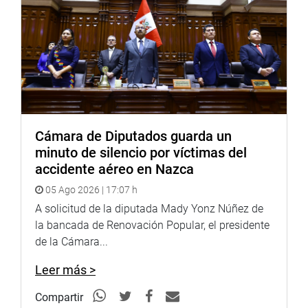
Padilla Romero
Avanza País: Norma Yarrow Lumbreras y Jéssica Córdova
Lobatón
Perú Democrático: Héctor Valer Pinto
Podemos Perú: José Luna Gálvez
Cámara de Diputados guarda un
Cambio Democrático-JP: Edgard Reymundo Mercado
minuto de silencio por víctimas del
Somos Perú: Kira Alcarraz Agüero
accidente aéreo en Nazca
05 Ago 2026 | 17:07 h
Perú Bicentenario: José Balcázar Zelada
A solicitud de la diputada Mady Yonz Núñez de
Integridad y Desarrollo: Susel Paredes Piqué.
la bancada de Renovación Popular, el presidente
de la Cámara...
La sesión plenaria empezó a las 16:11 horas, con la
presencia de 85 congresistas.
Leer más >
OFICINA DE COMUNICACIONES
Compartir