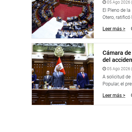
05 Ago 2026 |
El Pleno de l
Otero, ratificó
Leer más >
Cámara de 
del accide
05 Ago 2026 |
A solicitud d
Popular, el pr
Leer más >