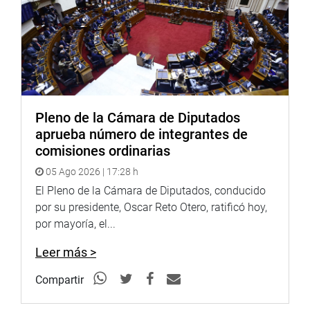
iniciativas, corresponde que la vicepresidencia
correspondiente derive estas propuestas a las comisiones
ordinarias pertinentes, para que sean analizadas y
debatidas apenas inicien sus labores.
Pleno de la Cámara de Diputados
LIMA, 10 DE AGOSTO DE 2021
aprueba número de integrantes de
PRENSA CONGRESO
comisiones ordinarias
05 Ago 2026 | 17:28 h
El Pleno de la Cámara de Diputados, conducido
por su presidente, Oscar Reto Otero, ratificó hoy,
por mayoría, el...
Leer más >
Compartir