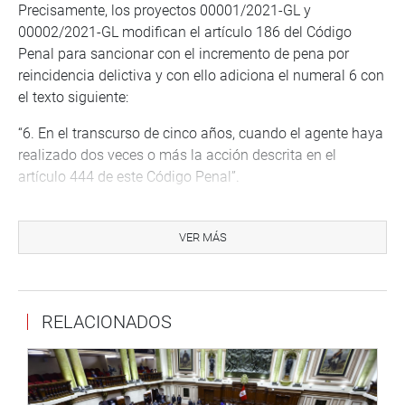
Precisamente, los proyectos 00001/2021-GL y
00002/2021-GL modifican el artículo 186 del Código
Penal para sancionar con el incremento de pena por
reincidencia delictiva y con ello adiciona el numeral 6 con
el texto siguiente:
“6. En el transcurso de cinco años, cuando el agente haya
realizado dos veces o más la acción descrita en el
artículo 444 de este Código Penal”.
En la exposición de motivos de la primera iniciativa se
alcanza a leer que lo que se busca es “generar un efecto
VER MÁS
disuasivo ante un problema que se está volviendo
incontrolable en nuestro país”. Esto “servirá como una
herramienta para que los operadores de justicia puedan
RELACIONADOS
cumplir con su rol con la sociedad, que es generar la paz
y la tranquilidad”.
De acuerdo con lo expresado por la titular del Congreso,
quien saludó en su momento la presentación de estas