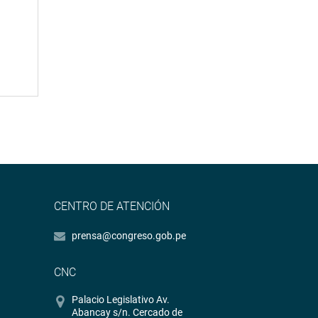
CENTRO DE ATENCIÓN
prensa@congreso.gob.pe
CNC
Palacio Legislativo Av.
Abancay s/n. Cercado de