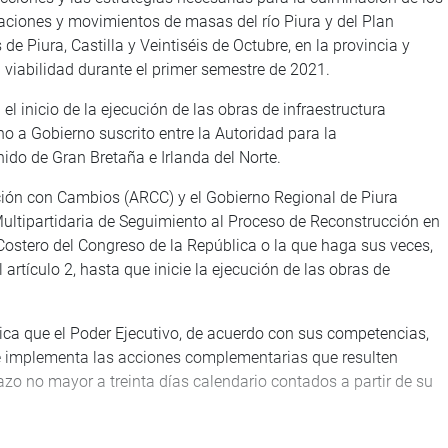
ndaciones y movimientos de masas del río Piura y del Plan
 de Piura, Castilla y Veintiséis de Octubre, en la provincia y
 viabilidad durante el primer semestre de 2021.
 el inicio de la ejecución de las obras de infraestructura
o a Gobierno suscrito entre la Autoridad para la
do de Gran Bretaña e Irlanda del Norte.
ción con Cambios (ARCC) y el Gobierno Regional de Piura
ltipartidaria de Seguimiento al Proceso de Reconstrucción en
ostero del Congreso de la República o la que haga sus veces,
 artículo 2, hasta que inicie la ejecución de las obras de
ica que el Poder Ejecutivo, de acuerdo con sus competencias,
s e implementa las acciones complementarias que resulten
lazo no mayor a treinta días calendario contados a partir de su
n de Vivienda y Construcción, Juan Oyola Rodríguez (AP), quien