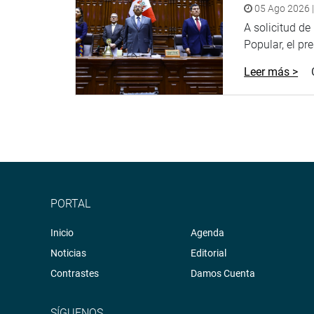
05 Ago 2026 |
A solicitud d
Popular, el pr
Leer más >
PORTAL
Inicio
Agenda
Noticias
Editorial
Contrastes
Damos Cuenta
SÍGUENOS