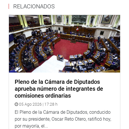
“En ese sentido, es necesario que el Congreso de la
RELACIONADOS
República constituya la Comisión encargada de la
elección de los nuevos magistrados del Tribunal
Constitucional, tal como manda la ley y la Constitución”,
precisa la moción.
OFICINA DE COMUNICACIONES
Pleno de la Cámara de Diputados
aprueba número de integrantes de
comisiones ordinarias
05 Ago 2026 | 17:28 h
El Pleno de la Cámara de Diputados, conducido
por su presidente, Oscar Reto Otero, ratificó hoy,
por mayoría, el...