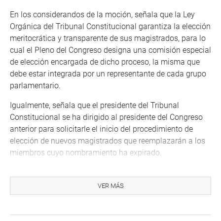
En los considerandos de la moción, señala que la Ley
Orgánica del Tribunal Constitucional garantiza la elección
meritocrática y transparente de sus magistrados, para lo
cual el Pleno del Congreso designa una comisión especial
de elección encargada de dicho proceso, la misma que
debe estar integrada por un representante de cada grupo
parlamentario.
Igualmente, señala que el presidente del Tribunal
Constitucional se ha dirigido al presidente del Congreso
anterior para solicitarle el inicio del procedimiento de
elección de nuevos magistrados que reemplazarán a los
miembros cuyo nombramiento ha expirado.
Precisa que seis de los siete miembros del TC ya se
encuentran en el cargo durante más de cinco (5) años
VER MÁS
(plazo que establece la Constitución), por lo que vienen
ejerciendo una función que ya ha expirado.