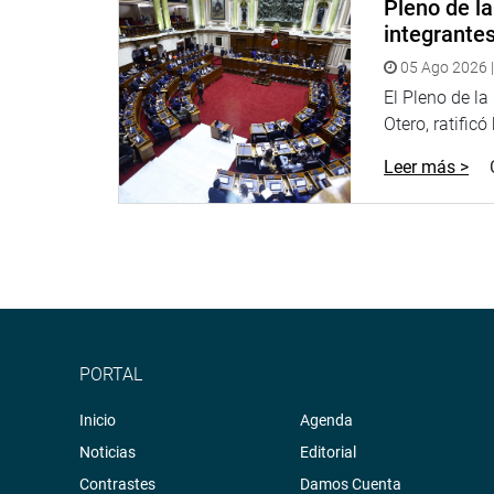
Pleno de l
integrante
Puede encontrar más información en nuestra pági
http://www.congreso.gob.pe/
05 Ago 2026 |
Facebook:
https://www.facebook.com/congresode
El Pleno de l
Twitter:
https://twitter.com/congresoperu
<
https:
Otero, ratificó
Youtube:
http://www.youtube.com/congresoperu
Soundcloud:
https://soundcloud.com/radiocongr
Leer más >
Sistema de Archivo Fotográfico (SAF):
http://www
PORTAL
Inicio
Agenda
Noticias
Editorial
Contrastes
Damos Cuenta