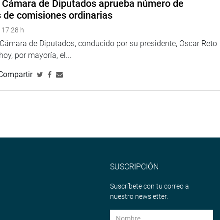
a Cámara de Diputados aprueba número de
s de comisiones ordinarias
na web y redes sociales.
 17:28 h
larepublicadelperu?fref=ts
a Cámara de Diputados, conducido por su presidente, Oscar Reto
//twitter.com/congresoperu
>
 hoy, por mayoría, el...
<
http://www.youtube.com/congresoperu
>
eso
<
https://soundcloud.com/radiocongreso
>
Compartir
4.congreso.gob.pe/fotografia.asp
SUSCRIPCIÓN
Suscríbete con tu correo a
nuestro newsletter.