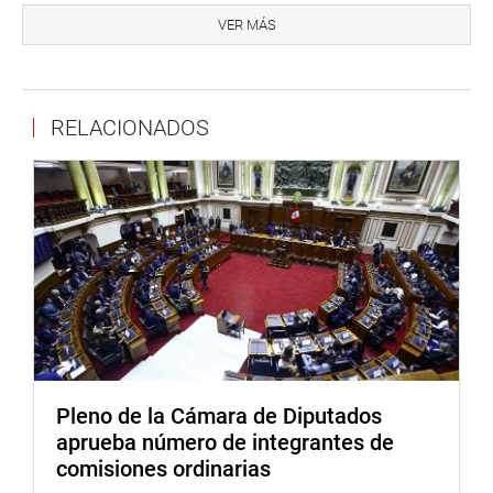
conveniente elaborar y trabajar una agenda conjunta
VER MÁS
programada y calendarizada con el MEF para resolver
temas pendientes como la reducción de inequidades,
avanzar en la formalización y lucha contra la corrupción.
RELACIONADOS
Su colega Rosio Torres Salinas (APP) dio cuenta que en
los últimos 20 años el Congreso de la República aprobó -
en cinco oportunidades- que el Ejecutivo tenga facultades
para legislar “y se generaron 95 decretos legislativos y
durante ese periodo no se ha podido ampliar la base
tributaria. La evasión y la elusión tributaria sigue siendo
altísima”, indicó.
“¿Cuál es la evaluación del MEF respecto de estos 95
decretos legislativos promulgados? ¿Por qué deberíamos
pensar que este nuevo pedido de delegación de
Pleno de la Cámara de Diputados
facultades sería diferente?”, preguntó.
aprueba número de integrantes de
comisiones ordinarias
Carlos Anderson (PP) volvió a intervenir para insistir en