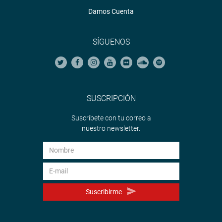
San Martín, así como los procesos de compra de
Damos Cuenta
mascarillas y ventiladores mecánicos para combatir al
coronavirus, entre otros aspectos vinculados a compras y
adquisiciones en el marco de la emergencia.
SÍGUENOS
Lima, 18 de mayo de 2020
PRENSA-CONGRESO
SUSCRIPCIÓN
Suscríbete con tu correo a
nuestro newsletter.
Suscribirme