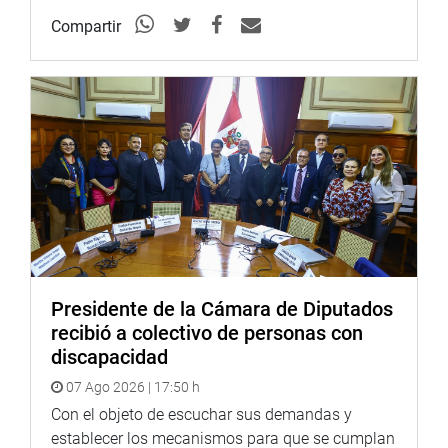
sanitarios en el marco del Covid 19, acciones de
fiscalización en establecimientos farmacéuticos, control y
Compartir
vigilancia de las pruebas rápidas y moleculares.
Informó que se realizaron 2,953 fiscalizaciones
orientativas a los establecimientos a nivel nacional,
siendo el mayor número en Lima Metropolitana (1,582).
Así mismo, 276 inspecciones de verificación de
cumplimiento a nivel nacional, (6 de marzo). El 68 % (189)
cumplen con la disponibilidad de todos los
medicamentos (Lima Metropolitana 66% (107)
establecimientos) y en Regiones 71% (82)
establecimientos.
Presidente de la Cámara de Diputados
recibió a colectivo de personas con
MÁS CONTROL Y FISCALIZACIÓN
discapacidad
Luego de la exposición de los funcionarios, los
07 Ago 2026 | 17:50 h
parlamentarios, José Ancalle (FA), Luis Dioses (SP),
Con el objeto de escuchar sus demandas y
Rodolfo Gutarra (Frepap), Robertina Santillana (APP),
establecer los mecanismos para que se cumplan