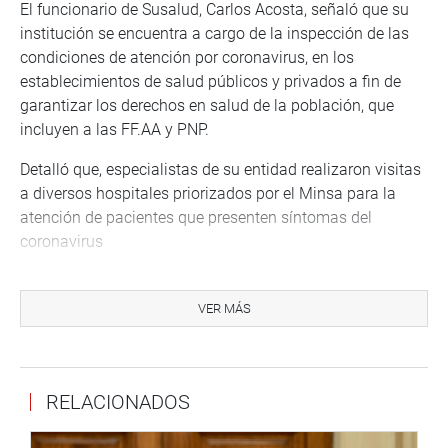
El funcionario de Susalud, Carlos Acosta, señaló que su
institución se encuentra a cargo de la inspección de las
condiciones de atención por coronavirus, en los
establecimientos de salud públicos y privados a fin de
garantizar los derechos en salud de la población, que
incluyen a las FF.AA y PNP.
Detalló que, especialistas de su entidad realizaron visitas
a diversos hospitales priorizados por el Minsa para la
atención de pacientes que presenten síntomas del
coronavirus
Agregó que realizan intervenciones de forma integral a los
establecimientos de salud públicos y privados para
VER MÁS
enfrentar al coronavirus. En ese sentido, señaló que la
superintendencia pone a disposición de la población sus
canales de atención para realizar sus consultas y
RELACIONADOS
denuncias, a través de la línea gratuita y otros canales de
atención