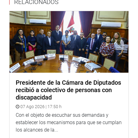
RELACIONADOS
por el gobierno central.
El dirigente también cuestionó las razones por las
que se declaró en emergencia dictada en agosto último
en el distrito apurimeño.
“El proyecto minero Las Bambas está instalado en
nuestro distrito, pero nosotros seguimos en la extrema
pobreza, no hay desarrollo, no tenemos hospitales. Es
mucha indignación la que sentimos, queremos justicia”,
concluyó.
Presidente de la Cámara de Diputados
recibió a colectivo de personas con
discapacidad
07 Ago 2026 | 17:50 h
Con el objeto de escuchar sus demandas y
CENTRO DE NOTICIAS
establecer los mecanismos para que se cumplan
los alcances de la...
PRENSA-CONGRESO 16-1-18