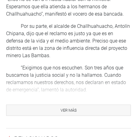
Esperamos que ella atienda a los hermanos de
Challhuahuacho”, manifestó el vocero de esa bancada.
Por su parte, el alcalde de Challhuahuacho, Antolín
Chipana, dijo que el reclamo es justo ya que es en
defensa de la vida y el medio ambiente. Preciso que ese
distrito está en la zona de influencia directa del proyecto
minero Las Bambas.
“Exigimos que nos escuchen. Son tres años que
buscamos la justicia social y no la hallamos. Cuando
reclamamos nuestros derechos, nos declaran en estado
de emergencia”, lamentó la autoridad.
En tanto, Neptalí Huillca, presidente del Frente de
Defensa de los intereses de Challhuahuacho, indicó que
VER MÁS
también reclaman por la modificatoria del estudio de
impacto social del proyecto minero y los compromisos
asumidos en el 2011, los cuales –dijo- son incumplidos