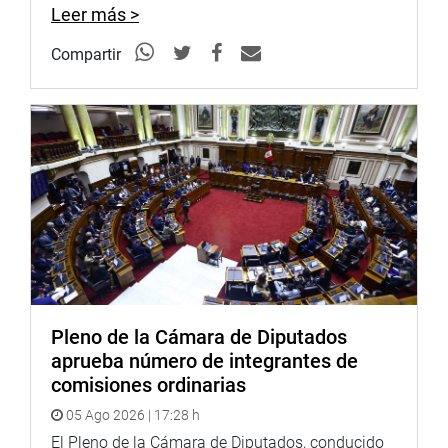
Leer más >
Compartir
Puede encontrar más información en nuestra página web
y redes sociales.
http://www4.congreso.gob.pe/heraldo/index.asp
http://www.congreso.gob.pe/
Facebook:
https://goo.gl/s5t7XN
Twitter:
https://goo.gl/iMywRR
YouTube:
https://goo.gl/VBXBNk
Pleno de la Cámara de Diputados
Soundcloud:
https://soundcloud.com/radiocongreso
<
https:
aprueba número de integrantes de
Sistema de Archivo Fotográfico:
comisiones ordinarias
fotografia.congreso.gob.pe
05 Ago 2026 | 17:28 h
El Pleno de la Cámara de Diputados, conducido