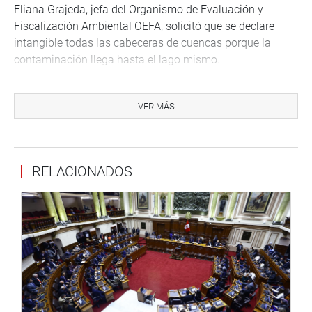
Eliana Grajeda, jefa del Organismo de Evaluación y
Fiscalización Ambiental OEFA, solicitó que se declare
intangible todas las cabeceras de cuencas porque la
contaminación llega hasta el lago mismo.
Pedidos de la población
VER MÁS
Dirigentes de diversos puntos de la región Puno
coincidieron en señalar que el problema de la
contaminación tiene décadas y hasta la fecha las
autoridades no han tomado en serio la falta y mala
RELACIONADOS
calidad del agua; la ausencia total de inversión para
proporcionar a la región de redes de alcantarillado, de
agua y desagüe.
Los dirigentes vecinales participantes en la audiencia
pública también recordaron que esta región realizó un
para en noviembre pasado en protesta por la mala
calidad de agua y el servicio deficiente que reciben; junto
a ello las alzas en las tarifas que calificaron de