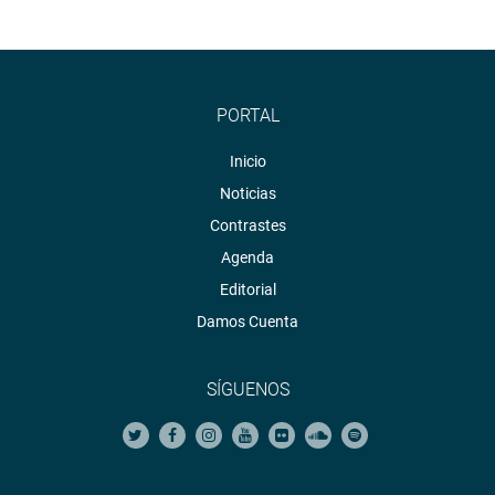
Twitter:
https://twitter.com/congresoperu
Youtube:
http://www.youtube.com/congresoperu
Soundcloud:
https://soundcloud.com/radiocongreso
PORTAL
Inicio
Noticias
Contrastes
Agenda
Editorial
Damos Cuenta
SÍGUENOS