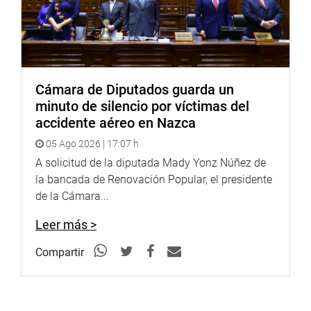
La legisladora Chihuán Ramos también dijo que en estos
días que permanecerá en la ciudad de Puno efectuará
visitas inopinadas a diferentes puntos de la región e
instituciones para ver ‘in situ’ qué están haciendo para
afrontar el tema de la contaminación y falta de agua en
Cámara de Diputados guarda un
Puno. (EPA)
minuto de silencio por víctimas del
accidente aéreo en Nazca
05 Ago 2026 | 17:07 h
A solicitud de la diputada Mady Yonz Núñez de
la bancada de Renovación Popular, el presidente
PRENSA-CONGRESO
de la Cámara...
Leer más >
Enseguida transmitiremos la ampliación de esta noticia.
Compartir
http://www.congreso.gob.pe/
Facebook:
https://www.facebook.com/congresoperu