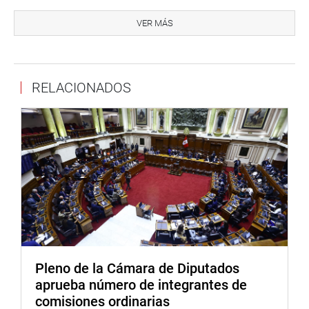
ESTADÍSTICA
VER MÁS
En la moción respectiva, Jerí Oré, con estadística
proveniente del Instituto Nacional de Estadística e
Informática (INEI), refiere que entre marzo y agosto del
2020, ocho de cada diez personas se sentían en riesgo de
RELACIONADOS
ser víctimas de algún delito dentro de los próximos 12
meses.
Asimismo, el 18,6 % de la población de 15 y más años del
área urbana a nivel nacional son víctimas de algún hecho
delictivo.
De igual manera, que en las ciudades de 20 mil a más
habitantes, esta cifra alcanza el 21,2 %, mientras que a
nivel de centros poblados urbanos, de entre dos mil y
menos de 20 mil habitantes, son víctimas el 12 % .
Pleno de la Cámara de Diputados
EXTRANJEROS
aprueba número de integrantes de
comisiones ordinarias
Para el legislador, un factor importante que contribuye al