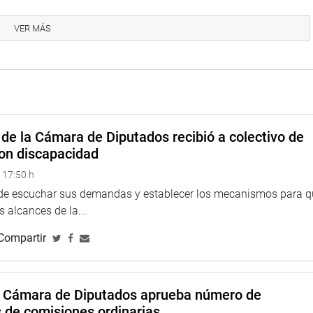
dir al Gobierno Central, el envío de maquinarias pesadas,
s, compactadores, entre otros.
VER MÁS
lemática de la región y podemos afirmar que existen
 estado de emergencia en Ica” finalizó.
de la Cámara de Diputados recibió a colectivo de
on discapacidad
 17:50 h
 de escuchar sus demandas y establecer los mecanismos para 
 alcances de la...
Compartir
a Cámara de Diputados aprueba número de
s de comisiones ordinarias