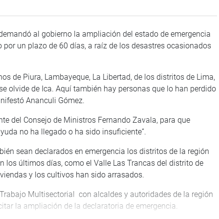
 demandó al gobierno la ampliación del estado de emergencia
ro por un plazo de 60 días, a raíz de los desastres ocasionados
s de Piura, Lambayeque, La Libertad, de los distritos de Lima,
se olvide de Ica. Aquí también hay personas que lo han perdido
anifestó Ananculi Gómez.
ente del Consejo de Ministros Fernando Zavala, para que
uda no ha llegado o ha sido insuficiente”.
ién sean declarados en emergencia los distritos de la región
n los últimos días, como el Valle Las Trancas del distrito de
iviendas y los cultivos han sido arrasados.
rabajo Multisectorial con alcaldes y autoridades de la región
citar la ampliación de la declaratoria de emergencia.