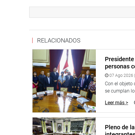
Ananculi Gómez informó que, además, se acordó pe
cargadores frontales, volquetes, motorrecicladore
“Estamos trabajando de cerca, conocemos la prob
suficientes razones para que el gobierno amplíe el
RELACIONADOS
DESPACHO CONGRESAL
Presidente 
personas c
07 Ago 2026 |
Con el objeto
se cumplan los
Leer más >
Pleno de l
integrante