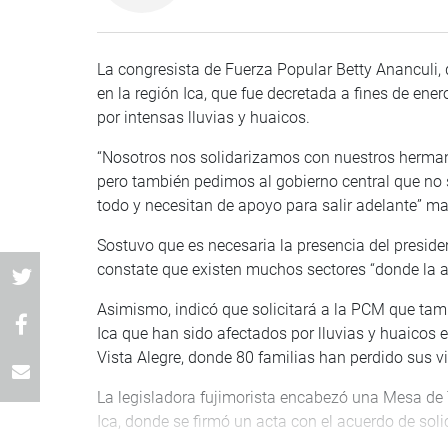
La congresista de Fuerza Popular Betty Ananculi,
en la región Ica, que fue decretada a fines de ene
por intensas lluvias y huaicos.
“Nosotros nos solidarizamos con nuestros hermano
pero también pedimos al gobierno central que no 
todo y necesitan de apoyo para salir adelante” m
Sostuvo que es necesaria la presencia del presid
constate que existen muchos sectores “donde la ay
Asimismo, indicó que solicitará a la PCM que tamb
Ica que han sido afectados por lluvias y huaicos e
Vista Alegre, donde 80 familias han perdido sus v
La legisladora fujimorista encabezó una Mesa de T
Ica, donde se firmó un acta con el acuerdo de soli