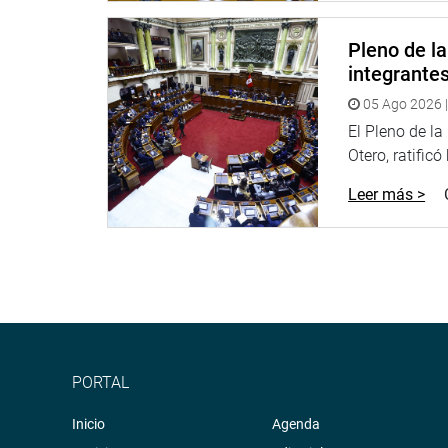
sierra central y sur del país.
Además, trató la situación propiciada por la empr
Pleno de l
judicial a favor de 172 trabajadores.
integrante
La Comisión de Energía y Minas resolvió conforma
05 Ago 2026 |
revisión de la ley general de minería y que estar
El Pleno de l
Coayla (PL) Juan Burgos (Avanza País) y César Rev
Otero, ratificó
El grupo que se abocará a atender la situación de
Leer más >
Carlos Zeballos, Eduardo Salhuana y Javier Padill
integrante del grupo de trabajo que se dedicará a
para la generación de electricidad con recursos n
El grupo de trabajo que se dedicará al estudio de
sur peruano estará integrado por los congresista
Eduardo Salhuana, ambos de Alianza para el Prog
PORTAL
OFICINA DE COMUNICACIONES
Inicio
Agenda