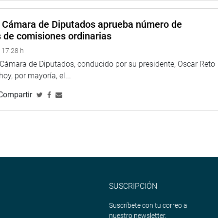
esa minera Cerro SAC, que se niega a acatar una resolución
a Cámara de Diputados aprueba número de
s de comisiones ordinarias
r varios grupos de trabajo: sobre mediana y gran minería y la
 17:28 h
á conformado por los congresistas Margot Palacios (PL), Jorge
a Cámara de Diputados, conducido por su presidente, Oscar Reto
illa (FP).
 hoy, por mayoría, el...
 la minería artesanal está conformado por los legisladores
Compartir
a. El congresista Zeballos sigue siendo hasta ahora el único
 la evaluación y cumplimiento de la promoción de la inversión
aturales renovables.
l uso masivo del gas natural y la construcción del gasoducto del
s Francis Paredes (PL), Jorge Morante (FP) y Lady Camones y
reso.
SUSCRIPCIÓN
Suscríbete con tu correo a
nuestro newsletter.