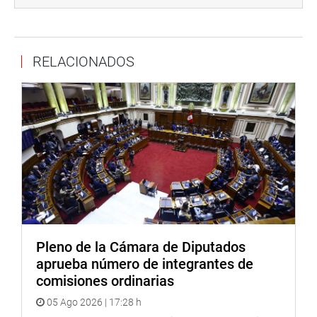
Donayre, y que por ello la Comisión de Defensa Nacional
exhorta “al presidente de la República a pronunciarse y
tomar acción sobre estos graves acontecimientos que
RELACIONADOS
reflejan una estrategia terrorista de reacomodo, ante la
pasividad de las autoridades responsables de garantizar
seguridad y paz a los peruanos”.
Igualmente “exhorta al Gobierno a fijar posición frente al
peligro de recrudecimiento de estas acciones que ponen
en riesgo el gran esfuerzo hecho por los peruanos para
recuperar la paz en el país”.
Antes de sancionarse el pronunciamiento, en la sesión se
realizó un arduo debate entre los representantes. La
congresista Luz Salgado Rubines (FP) condenó y rechazó
Pleno de la Cámara de Diputados
toda clase de terrorismo, así como también cuestionó la
aprueba número de integrantes de
actitud de ciertos individuos emerretistas y senderistas
comisiones ordinarias
que distorsionan la verdadera historia del terrorismo y sus
05 Ago 2026 | 17:28 h
víctimas; y a ellos se hacen aparecer como unos santos.