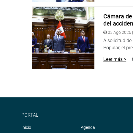
38.7 millones de soles y del Instituto Nacional de 
Cámara de 
Entre los logros del 2018 dijo que se está coor
del accide
será un evento internacional para lo cual se conv
de nuestro legado arqueológico.
05 Ago 2026 |
A solicitud d
Informó que el ministerio impulsó el descubrimi
Popular, el pr
hallazgos en Palpa – Ica y en Tucume –Lambaye
puestos en valor y totalmente remodelados.
Leer más >
En su intervención, la congresista Mercedes Ar
capital en Radio y Televisión Nacional, inclu
aprobación de la ley que prohíbe la publicidad e
Por su parte, la legisladora María Melgarejo (
pasando con la gestión de los técnicos porque sol
PORTAL
Manifestó su preocupación por que el dinero q
apoyar para que no se revierta y se pueda hacer u
Inicio
Agenda
sitios arqueológicos”, remarcó la legisladora