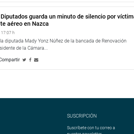
Radio y Televisión del Perú a 88.0 millones de soles.
Diputados guarda un minuto de silencio por vícti
dinando el descubrimiento de un nuevo palacio de Chanchán que
nte aéreo en Nazca
ocará a prensa extranjera, como parte del apoyo a la visibilidad
 17:07 h
e la diputada Mady Yonz Núñez de la bancada de Renovación
ento de nuevas galerías subterráneas en Chavín así como otros
esidente de la Cámara...
que y remarcó que al 2021 los 55 museos nacionales estarán
Compartir
aoz (PPK) cuestionó el mayor reporte en materia de gastos de
so mayor al del propio Ministerio de Cultura, a pesar de la
statal en medios de comunicación privados.
FP) dijo que no hay capacidad de gasto y cuestionó qué está
o se ha gastado el 39% de lo otorgado al Ministerio de Cultura.
SUSCRIPCIÓN
ue no ha sido gastado se revertirá al Estado. “Cómo podemos
na distribución equitativa para la puesta en valor de diversos
Suscríbete con tu correo a