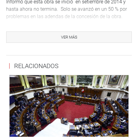
Informó que esta obra se inició en setiembre de 2014 y
hasta ahora no termina. Solo se avanzó en un 50 % por
problemas en las adendas de la concesión de la obra.
“Las obras de la carretera Canta – Huayllay actualmente
están paralizadas», dijo el gobernador regional.
VER MÁS
A la sesión asisten los parlamentarios, Guillermo
Bocángel, Gloria Montenegro, Jorge Castro, Edmundo del
Águila, Eloy Narváez, Clayton Galván y Benicio Ríos.
RELACIONADOS
PRENSA CONGRESO 17-10-
17
Puede encontrar más información en nuestra página web
y redes sociales.
http://www.congreso.gob.pe/