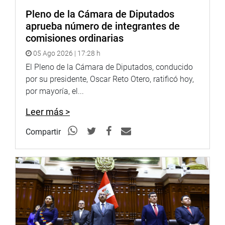
Facebook:
https://www.facebook.com/congresoperu
Pleno de la Cámara de Diputados
Twitter:
https://twitter.com/congresoperu
aprueba número de integrantes de
Youtube:
http://www.youtube.com/congresoperu
comisiones ordinarias
Soundcloud:
https://soundcloud.com/radiocongreso
05 Ago 2026 | 17:28 h
El Pleno de la Cámara de Diputados, conducido
por su presidente, Oscar Reto Otero, ratificó hoy,
por mayoría, el...
Leer más >
Compartir