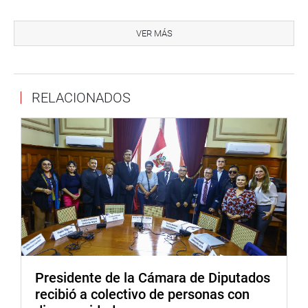
«Detrás de operaciones financieras legales puede bien
ocultarse transferencias manipuladas o traslados de
VER MÁS
fondos a paraísos fiscales con el fin de evadir impuestos
a los países donde se generaron las ganancias, hechos
detectados con el intercambio de información», remarcó.
RELACIONADOS
Señaló que el intercambio multilateral de información
permitirá garantizar que las cuentas en el extranjero se
declaren correctamente.
«El 16 de octubre pasado, el Perú ingresó a este Foro
Global sobre Transparencia e Intercambio de Información.
A diciembre de este año se concretará la primera
colaboración automática de nuestro país hacia el foro,
sobre los grandes patrimonios localizados en Andorra,
Suiza, Islas Caimán, Luxemburgo, Panamá, Aruba y otros
territorios que fueron declarados por sus titulares, para
Presidente de la Cámara de Diputados
una mejor auditoria sobre el cumplimiento en el pago de
recibió a colectivo de personas con
impuestos», detalló.