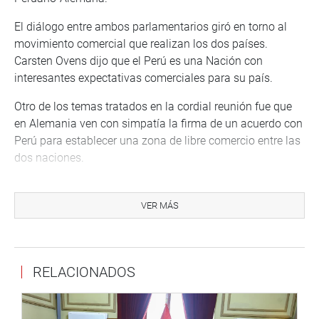
El diálogo entre ambos parlamentarios giró en torno al
movimiento comercial que realizan los dos países.
Carsten Ovens dijo que el Perú es una Nación con
interesantes expectativas comerciales para su país.
Otro de los temas tratados en la cordial reunión fue que
en Alemania ven con simpatía la firma de un acuerdo con
Perú para establecer una zona de libre comercio entre las
dos naciones.
Por su parte, Mario Mantilla, primer vicepresidente del
Congreso, resaltó las buenas relaciones bilaterales entre
VER MÁS
Alemania y el Perú, así como la cooperación en ciencia,
educación, investigación e innovación. (Jarvi)
PRENSA – CONGRESO 10-11-2017
RELACIONADOS
Puede encontrar más información en nuestra página web
y redes sociales.