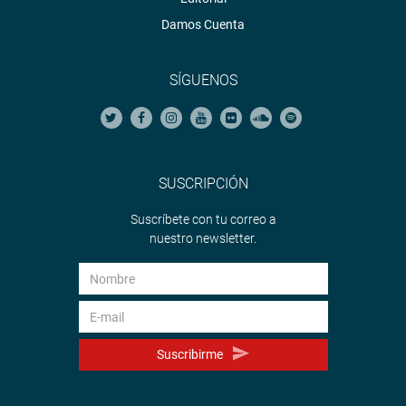
Damos Cuenta
PRENSA CONGRESO 20-08-18
Puede encontrar más información en nuestra página web
SÍGUENOS
y redes sociales.
Heraldo
:
goo.gl/Ty5Tto
Portal:
http://www.congreso.gob.pe/
SUSCRIPCIÓN
Facebook:
https://goo.gl/s5t7XN
Suscríbete con tu correo a
Twitter:
https://goo.gl/iMywRR
nuestro newsletter.
YouTube:
https://goo.gl/VBXBNk
Radio:
goo.gl/hMwTg1
fotografia.congreso.gob.pe
Suscribirme