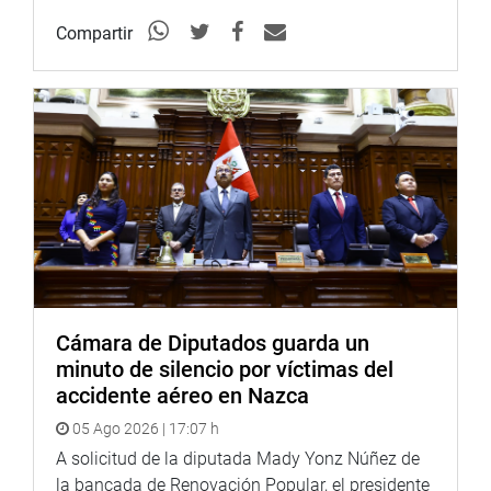
Salud, Agricultura y Transportes.
Compartir
EL DEBATE
Durante más de tres horas parlamentarios de distintas
bancadas que escucharon por cerca de cuatro las
exposiciones de los funcionarios del Poder Ejecutivo,
coincidieron en cuestionar la lentitud del proceso de
rehabilitación y reconstrucción en el norte del país.
Los congresistas Schaefer, Javier Velásquez Quesquén
(CPA) y Hernán Cevallos (FA) pidieron conocer el
diagnóstico de la situación y las prioridades del plan de
trabajo de la reconstrucción destinado a atender a una
Cámara de Diputados guarda un
población que se mantiene, en numerosos casos,
minuto de silencio por víctimas del
viviendo en carpas expuestos a las inclemencias del
accidente aéreo en Nazca
clima, contaminación, enfermedades y sufrimiento.
05 Ago 2026 | 17:07 h
Lo mismo hicieron, entre otros, los congresistas Marisol
A solicitud de la diputada Mady Yonz Núñez de
Espinoza (APP), Mártires Lizana (FP), Milagros Takayama
la bancada de Renovación Popular, el presidente