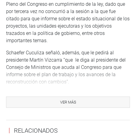
Pleno del Congreso en cumplimiento de la ley, dado que
por tercera vez no concurrió a la sesión a la que fue
citado para que informe sobre el estado situacional de los
proyectos, las unidades ejecutoras y los objetivos
trazados en la política de gobierno, entre otros
importantes temas.
Schaefer Cuculiza señaló, además, que le pedirá al
presidente Martín Vizcarra “que le diga al presidente del
Consejo de Ministros que acuda al Congreso para que
informe sobre el plan de trabajo y los avances de la
reconstrucción con cambios”.
La congresista advirtió que todo lo que se está haciendo
no generará invulnerabilidad a la población y a los
VER MÁS
sectores y que hay otra vez probabilidad de la presencia
de El Niño. “Seguimos parchando”, expresó, al tiempo de
informar que como titular de la comisión está solicitando
RELACIONADOS
una cita con el Primer Mandatario