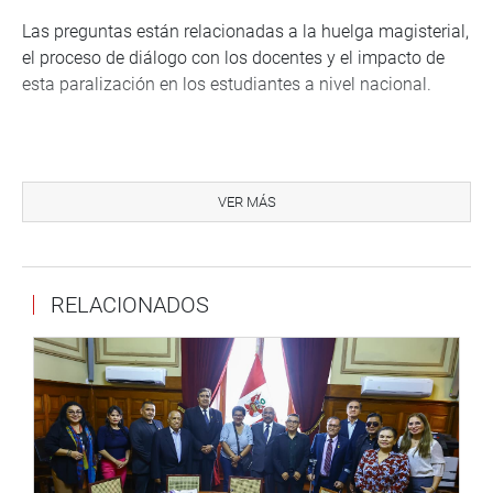
Las preguntas están relacionadas a la huelga magisterial,
el proceso de diálogo con los docentes y el impacto de
esta paralización en los estudiantes a nivel nacional.
VER MÁS
PRENSA-CONGRESO 24-8-17
Síguenos en nuestra página web y redes sociales.
RELACIONADOS
http://www.congreso.gob.pe/
Facebook:
https://www.facebook.com/congresoperu
Twitter:
https://twitter.com/congresoperu
Youtube:
http://www.youtube.com/congresoperu