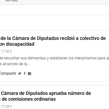
VER MÁS
amado de la comunidad internacional para que se celebren
s por las autoridades legítimas”.
erente, nuestra hermana república venezolana nos necesita, el
n”, afirmó el parlamentario andino Jorge Luis Romero.
beración de todos los presos políticos y el cese de la
de la Cámara de Diputados recibió a colectivo de
ando las libertades individuales y los derechos humanos de la
on discapacidad
 17:50 h
o a que su país pueda “reincorporarse a la Comunidad Andina y
 de escuchar sus demandas y establecer los mecanismos para 
se incorporen al Parlamento Andino como observadores
 alcances de la...
uela como miembro pleno”.
Compartir
a Cámara de Diputados aprueba número de
s de comisiones ordinarias
 17:28 h