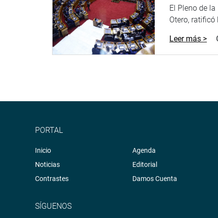
El Pleno de l
Otero, ratificó
Leer más >
PORTAL
Inicio
Agenda
Noticias
Editorial
Contrastes
Damos Cuenta
SÍGUENOS