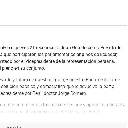
olvió el jueves 21 reconocer a Juan Guaidó como Presidente
la que participaron los parlamentarios andinos de Ecuador,
sentado por el vicepresidente de la representación peruana,
l pleno en su conjunto.
ente y futuro de nuestra región, y nuestro Parlamento tiene
solución pacífica y democrática que le devuelva la paz a
cepresidente por Perú, doctor Jorge Romero.
ada mañana mismo a los presidentes que viajarán a Cúcuta y a
no, así como al Congreso de la República del Perú”.
la hermana República Bolivariana de Venezuela, elaborado tras