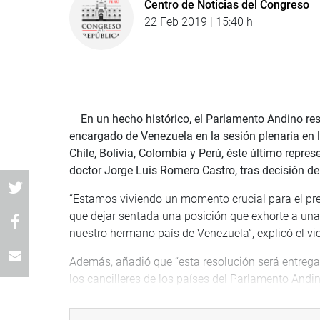
Centro de Noticias del Congreso
22 Feb 2019 | 15:40 h
En un hecho histórico, el Parlamento Andino res
encargado de Venezuela en la sesión plenaria en 
Chile, Bolivia, Colombia y Perú, éste último repre
doctor Jorge Luis Romero Castro, tras decisión de
“Estamos viviendo un momento crucial para el pres
que dejar sentada una posición que exhorte a una 
nuestro hermano país de Venezuela”, explicó el vi
Además, añadió que “esta resolución será entreg
los cancilleres de los países del Parlamento Andi
El proyecto de resolución “sobre la situación de 