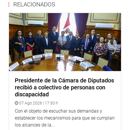
RELACIONADOS
trasladó hacia el distrito de Acolla, provincia de Jauja,
“que fue afectado por las fuertes precipitaciones y
granizadas”-
“Por ello nos constituimos a conocer la magnitud de los
daños y poder incidir ante la Presidencia del Consejo de
Ministros para que declare en emergencia este sector”,
manifestó.
TACNA
La congresista Esmeralda Limachi Quispe se reunió en
Tacna con funcionarios del Ministerio de Vivienda para
Presidente de la Cámara de Diputados
“recopilar información sobre el estado actual de los
recibió a colectivo de personas con
proyectos de saneamiento en nuestra región y
discapacidad
asegurarnos de que se ejecuten de manera efectiva y
07 Ago 2026 | 17:50 h
pronta”.
Con el objeto de escuchar sus demandas y
Además, continuó, “recibimos información actualizada de
establecer los mecanismos para que se cumplan
las acciones de prevención en el distrito de Ciudad Nueva
los alcances de la...
para reducir el riesgo y minimizar el impacto de posibles