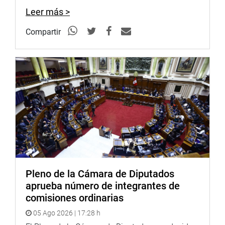
huaycos”.
Leer más >
Compartir
OFICINA DE COMUNICACIONES E IMAGEN
INSTITUCIONAL
Pleno de la Cámara de Diputados
aprueba número de integrantes de
comisiones ordinarias
05 Ago 2026 | 17:28 h