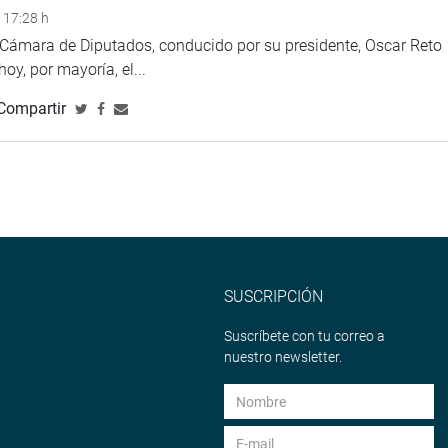
as instituciones por el medio ambiente”, afirmó.
 17:28 h
a Cámara de Diputados, conducido por su presidente, Oscar Reto
Nacional de Salud Mental HD-HN del Ministerio de Salud, donde
 hoy, por mayoría, el...
l local, se está realizando la vacunación contra el coronavirus.
Compartir
icos le informaron sobre la importancia de reanudar consultas
 la dirección de dicho nosocomio viene anunciando, desde
 bajo protocolos de bioseguridad, pero que en la práctica no se
nte las autoridades de Salud correspondientes, respaldo al
e Perú a nivel nacional, por el bien de la salud mental de la
SUSCRIPCIÓN
Suscríbete con tu correo a
legó hasta una zona empinada del distrito de Ventanilla, donde se
nuestro newsletter.
umanos.
i para defender sus derechos y gestionar sus pedidos”, expresó