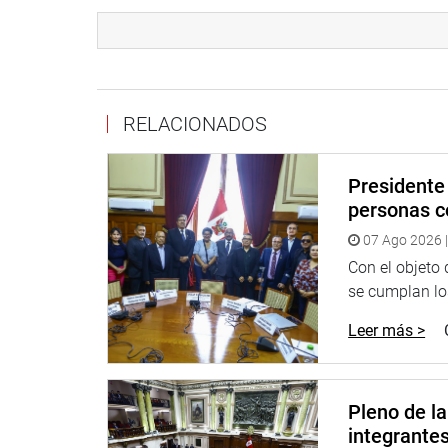
LIMA
Por su lado, el congresista Luis Roel Alva se reu
Quispe, y con el viceministro de Políticas para la
minería ilegal en la frontera con Ecuador.
RELACIONADOS
Presidente 
personas c
07 Ago 2026 |
Con el objeto
se cumplan los
Leer más >
Pleno de l
integrante