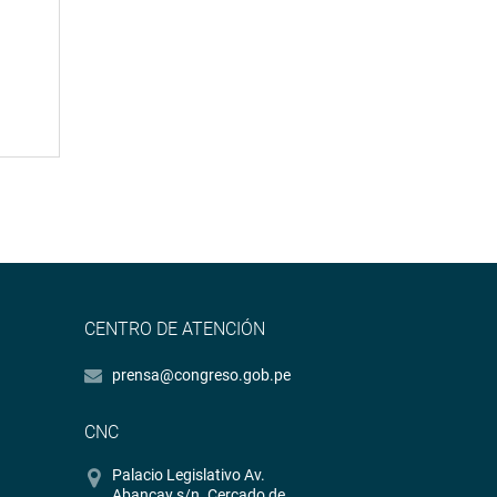
CENTRO DE ATENCIÓN
prensa@congreso.gob.pe
CNC
Palacio Legislativo Av.
Abancay s/n. Cercado de