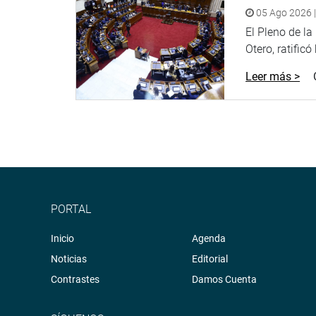
“Mi compromiso es tender puentes entre las divers
05 Ago 2026 |
El Pleno de l
Antes, realizó una visita sorpresiva al Instituto 
Otero, ratificó
constató que, pese a las colas en los exteriores de
Leer más >
Aseveró que, dentro de las instalaciones, los méd
externas y la hospitalización de pacientes; y que
octubre, el retorno paulatino a consultas externas
están realizando.
“Me comprometí a dar seguimiento a este pedido a
pedido del hospital de impulsar el programa Anímat
población.
PORTAL
CALLAO
Inicio
Agenda
El legislador por el Callao, Paul García Oviedo, l
Noticias
Editorial
reunieron pobladores de varios asentamientos h
Contrastes
Damos Cuenta
“Es un honor que puedan recibirme y confiar en m
el parlamentario.