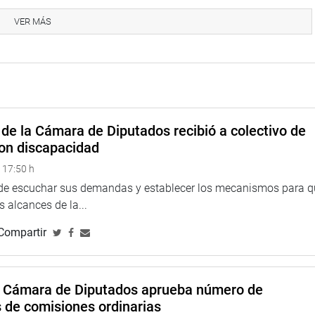
VER MÁS
nió con el gobernador regional de Amazonas, Oscar Altamirano
 Defensa, Manuel Mesones Castelo, para abordar sobre la tala y
de la Cámara de Diputados recibió a colectivo de
on discapacidad
 17:50 h
 de escuchar sus demandas y establecer los mecanismos para 
 alcances de la...
Compartir
a Cámara de Diputados aprueba número de
s de comisiones ordinarias