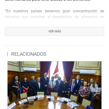
“En nuestros países tenemos gran concentración de
riquezas que permiten el desperdicio de alimentos en
determinados sectores; sin embargo, hay una gran
mayoría de la población que no tiene acceso a esos
VER MÁS
alimentos y en eso hay que trabajar”, dijo durante el
recorrido en la feria en la que se exponen nuestros
productos banderas.
RELACIONADOS
Dijo ya hay una armonización de la legislación
latinoamericana y Caribeña orientada a afrontar el
problema de sobrepeso y obesidad por el consumo de
alimentos procesados. “Hay un exceso de grasa y azúcar
en nuestra alimentación generalmente dada por la
comida procesada, pero vamos mejorando cada vez
más”, indicó Calle.
Agregó que son más de 700 parlamentarios de la región