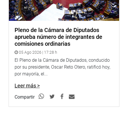
de la República para sostener una visita protocolar con el
titular del Parlamento, Luis Iberico.
PRENSA-CONGRESO
Puede encontrar más información en nuestra página web
Pleno de la Cámara de Diputados
y redes sociales.
aprueba número de integrantes de
http://www.congreso.gob.pe/
comisiones ordinarias
Facebook:
https://www.facebook.com/congresoperu
05 Ago 2026 | 17:28 h
Twitter:
https://twitter.com/congresoperu
<
https://twitter.c
El Pleno de la Cámara de Diputados, conducido
Youtube:
http://www.youtube.com/congresoperu
<
http://ww
por su presidente, Oscar Reto Otero, ratificó hoy,
Sistema de Archivo Fotográfico
por mayoría, el...
(SAF):
http://www4.congreso.gob.pe/fotografia.asp
Leer más >
Compartir