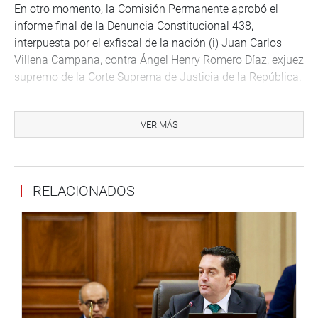
En otro momento, la Comisión Permanente aprobó el
informe final de la Denuncia Constitucional 438,
interpuesta por el exfiscal de la nación (i) Juan Carlos
Villena Campana, contra Ángel Henry Romero Díaz, exjuez
supremo de la Corte Suprema de Justicia de la República.
El documento recomienda enviar al archivo esta denuncia
por no haberse recabado elementos de convicción que
VER MÁS
evidencien que Romero Díaz haya incurrido en la presunta
comisión del delito contra la administración pública, en la
modalidad de tráfico de influencias agravado (artículo
RELACIONADOS
400 del Código Penal), en agravio del Estado.
El informe fue respaldado por 10 votos a favor, 1 en
contra y 6 abstenciones.
OTRAS DENUNCIAS AL ARCHIVO
Al inicio de la sesión se dio lectura a 19 denuncias
constitucionales declaradas improcedentes por la