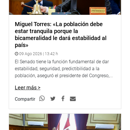
Subcomisión de Acusaciones Constitucionales, por lo
tanto, también pasaron al archivo.
De esta manera, la Comisión Permanente dio trámite a
Miguel Torres: «La población debe
diversas denuncias constitucionales en cumplimiento al
estar tranquila porque la
procedimiento establecido en el artículo 89 del
bicameralidad le dará estabilidad al
Reglamento del Congreso.
país»
09 Ago 2026 | 13:42 h
OFICINA DE COMUNICACIONES E IMAGEN
INSTITUCIONAL
El Senado tiene la función fundamental de dar
estabilidad, seguridad, predictibilidad a la
población, aseguró el presidente del Congreso,...
Leer más >
Compartir