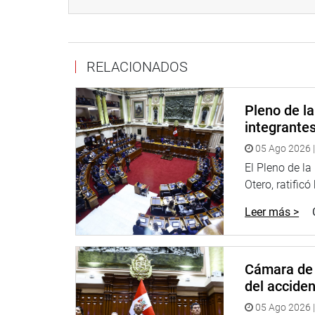
exgobernador regional del Callao, Félix Moreno.
RELACIONADOS
Agregó que en el documento, el parlamentario re
que su alejamiento se da con “la certeza de que es
entramparse”.
Pleno de l
integrante
05 Ago 2026 |
“Es una actitud saludable que debemos rescatar.
El Pleno de l
parlamentario Albrecht), quien anuncia que segui
Otero, ratificó
cuando se recupere, que esperamos sea pronto”, 
Leer más >
Añadió que el trabajo del referido legislador al fr
Cámara de 
extraños” y que por esa razón tiene que continuar
del accide
05 Ago 2026 |