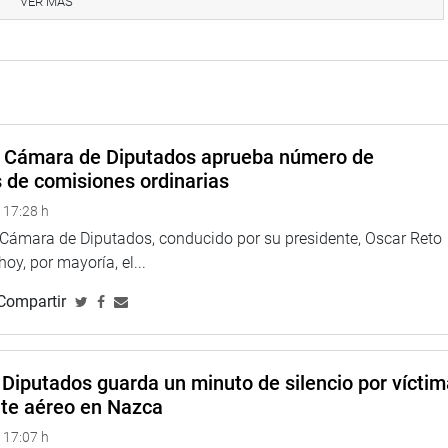
VER MÁS
chaza dichas acusaciones que buscan descalificarlo y agrega
ta lucha contra la corrupción no debe ni enturbiarse ni
a Cámara de Diputados aprueba número de
s de comisiones ordinarias
 17:28 h
 Esto demuestra, una vez más, el grado de compromiso (del
a Cámara de Diputados, conducido por su presidente, Oscar Reto
rá con las investigaciones desde su labor como congresista,
 hoy, por mayoría, el...
señaló Salgado Rubaines.
Compartir
ente de la comisión ‘Lava Jato’ ha sido reconocido por “propios y
Diputados guarda un minuto de silencio por vícti
se con las indagaciones.
nte aéreo en Nazca
 17:07 h