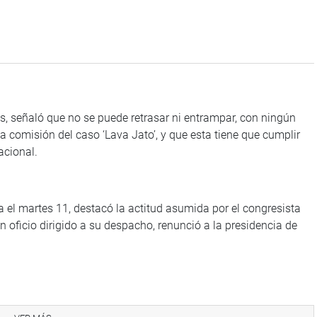
, señaló que no se puede retrasar ni entrampar, con ningún
la comisión del caso ‘Lava Jato’, y que esta tiene que cumplir
acional.
 el martes 11, destacó la actitud asumida por el congresista
un oficio dirigido a su despacho, renunció a la presidencia de
a de su delicado estado de salud luego de ser sometido a una
lucrar con los actos cometidos por el ahora detenido