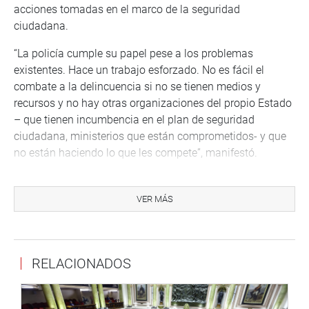
acciones tomadas en el marco de la seguridad
ciudadana.
“La policía cumple su papel pese a los problemas
existentes. Hace un trabajo esforzado. No es fácil el
combate a la delincuencia si no se tienen medios y
recursos y no hay otras organizaciones del propio Estado
– que tienen incumbencia en el plan de seguridad
ciudadana, ministerios que están comprometidos- y que
no están haciendo lo que les compete”, manifestó.
“A las finales a la policía se la deja sola con todo el
problema”, expresó e hizo un llamado a todos los sectores
VER MÁS
y, a manera de ejemplo, citó al Ministerio de Educación
que tiene un rol en el plan de seguridad ciudadana, pero
que no se le ve preocuparse por el tema”, dijo.
RELACIONADOS
Asimismo, se refirió a los operadores de justicia que
consideró tiene que tener una actuación integral y,
además, afinar algunos temas como el caso de las 48