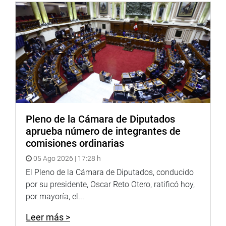
Al respecto, el parlamentario Erwin Ttito Ortega (FP)
aseveró que diversas instancias gubernamentales han
advertido que el consumo de esta sustancia es tóxico y
crea muchas dificultades como la deshidratación, presión
arterial baja, vómito intenso, diarrea severa, que puede
llegar a la muerte rápida de la persona.
“Desde el Ministerio de Salud y la Digemid nos han dado
alertas, donde se advierte que no es lo más
Pleno de la Cámara de Diputados
recomendable. Por eso, es mejor hablar de otros
aprueba número de integrantes de
conceptos inmunológicos”, indicó.
comisiones ordinarias
Por su parte, el legislador Alberto de Belaúnde de
05 Ago 2026 | 17:28 h
Cárdenas (PM) indicó que la iniciativa debe implicar un
El Pleno de la Cámara de Diputados, conducido
compromiso de parte de las autoridades. Reveló que una
por su presidente, Oscar Reto Otero, ratificó hoy,
comisión investigadora no va a poder determinar nada,
por mayoría, el...
porque no tiene la capacidad de producción de
investigación científica o de un laboratorio.
Leer más >