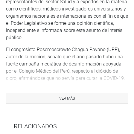
representantes del sector Salud y a expertos en la materia
como científicos, médicos investigadores universitarios y
organismos nacionales e internacionales con el fin de que
el Poder Legislativo se forme una opinión científica,
independiente e informada sobre este asunto de interés
público.
El congresista Posemoscrowte Chagua Payano (UPP),
autor de la moción, señaló que el año pasado hubo una
fuerte campaña mediática de desinformación apoyada
por el Colegio Médico del Perú, respecto al dióxido de
cloro, afirmándose que no servía para curar la COVID-19.
“Muchos médicos y figuras mediáticas dijeron que el
dióxido de cloro es absolutamente tóxico que es un legía
VER MÁS
que no cura el coronavirus, sin embargo, en varios países
se usó con éxito para el tratamiento de ese virus”, indicó.
Agregó que tras esas versiones habría intereses ajenos a
RELACIONADOS
la salud pública.