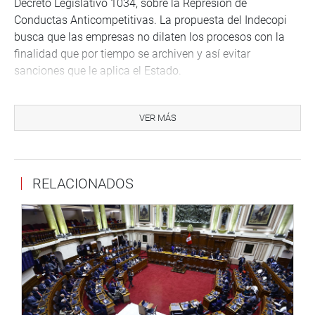
Decreto Legislativo 1034, sobre la Represión de
Conductas Anticompetitivas. La propuesta del Indecopi
busca que las empresas no dilaten los procesos con la
finalidad que por tiempo se archiven y así evitar
sanciones que le aplica el Estado.
Asimismo, inició el debate del dictamen de Ley
1754/2017-CR, que modifica la Ley General de Transporte
VER MÁS
y Tránsito Terrestre, el cual busca establecer criterios para
determinar el costo del SOAT y del CAT utilizando los
grados de siniestralidad.(GMV)
RELACIONADOS