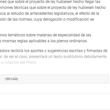
ones que sobre el proyecto de ley hubiesen hecho llegar las
iniones técnicas que sobre el proyecto de ley hubiesen hecho
ncia al estudio de antecedentes legislativos, el efecto de la
isión de las normas, cuya derogación o modificación se
lenos temáticos sobre materias de especialidad de las
s mismas reglas aplicables a los plenos ordinarios.
adora recibirá los aportes y sugerencias escritas y firmadas de
al, de ser el caso, presentará un texto sustitutorio debidamente
 a votación del Pleno.
isión de Constitución y Reglamento que se emitan absolviendo
lamento tienen carácter vinculante si el Pleno los aprueba con
VER MÁS
.
la Junta de Portavoces de exonerar de los trámites de envío a
aplica a iniciativas de reforma constitucional ni a leyes
 o presupuestal.