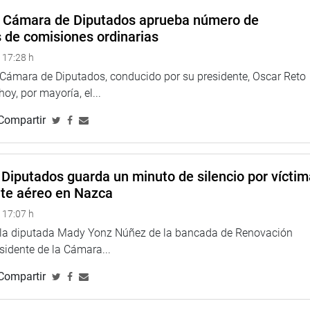
lo dispuesto en el literal e) referido a la aprobación por doble
a Cámara de Diputados aprueba número de
tadas por el Poder Ejecutivo con carácter de urgencia, de
s de comisiones ordinarias
 Política o en los supuestos previstos en el último párrafo del
 17:28 h
a Cámara de Diputados, conducido por su presidente, Oscar Reto
da del trámite de segunda votación.
 hoy, por mayoría, el...
Compartir
Diputados guarda un minuto de silencio por vícti
nte aéreo en Nazca
 17:07 h
e la diputada Mady Yonz Núñez de la bancada de Renovación
esidente de la Cámara...
Compartir