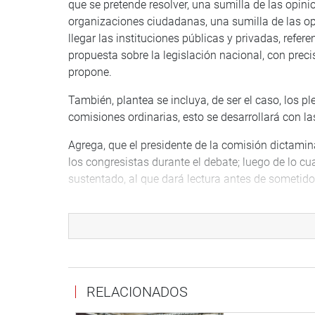
que se pretende resolver, una sumilla de las opini
organizaciones ciudadanas, una sumilla de las op
llegar las instituciones públicas y privadas, refere
propuesta sobre la legislación nacional, con prec
propone.
También, plantea se incluya, de ser el caso, los p
comisiones ordinarias, esto se desarrollará con la
Agrega, que el presidente de la comisión dictamin
los congresistas durante el debate; luego de lo cu
sustentado, al que dará lectura antes de sometido
El legislador precisó que los informes de la Com
consultas sobre la interpelación del presente Reg
más de la mitad del número legal de congresistas
La propuesta establece, respecto a la función de 
comisiones y prepublicación, que esta regla no se 
RELACIONADOS
orgánicas ni a iniciativas sobre materia tributaria