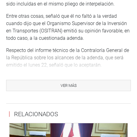
sido incluídas en el mismo pliego de interpelación.
Entre otras cosas, señaló que él no faltó a la verdad
cuando dijo que el Organismo Supervisor de la Inversión
en Transportes (OSITRAN) emitió su opinión favorable, en
todo caso, a la cuestionada adenda.
Respecto del informe técnico de la Contraloría General de
la República sobre los alcances de la adenda, que será
emitido el lunes 22, señaló que lo aceptarán.
Anotó que las opiniones e informes del organismo
superior de control habían sido tomadas en cuenta por el
VER MÁS
Ministerio de Transportes y Comunicaciones en otros
casos. “Hemos actuado con total transparencia en este
asunto”, indicó en otro momento de sus respuestas.
RELACIONADOS
La presidenta del Congreso, Luz Salgado Rubianes,
suspendió la sesión de interpelación a las 13:31 horas, y
convocó para reanudarla a partir de las 14:30 horas.